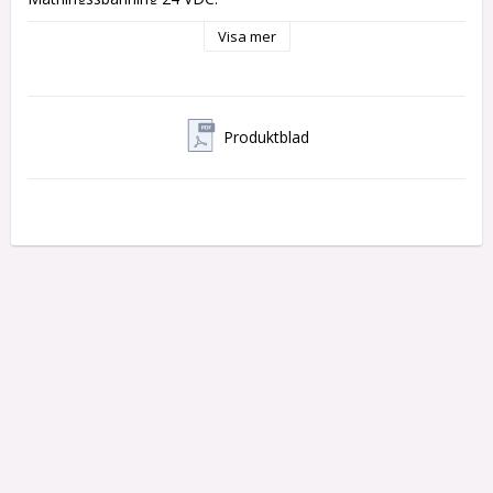
Strömförbrukning 100 mA. 

Visa mer
Montagestolpar som passar är SA och S serien.
Produktblad