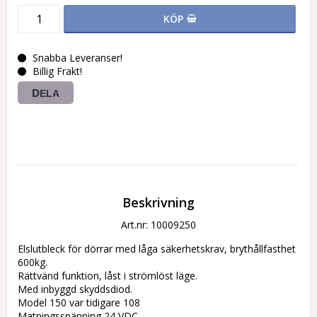
KÖP
Snabba Leveranser!
Billig Frakt!
DELA
Beskrivning
Art.nr: 10009250
Elslutbleck för dörrar med låga säkerhetskrav, brythållfasthet 
600kg. 

Rättvänd funktion, låst i strömlöst läge.

Med inbyggd skyddsdiod. 

Model 150 var tidigare 108 

Matningsspänning 24 VDC.
