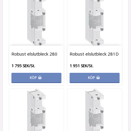
Robust elslutbleck 280
Robust elslutbleck 281D
1 795 SEK/St.
1 951 SEK/St.
KÖP
KÖP