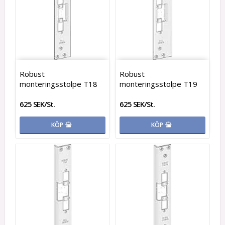
Robust
Robust
monteringsstolpe T18
monteringsstolpe T19
625 SEK/St.
625 SEK/St.
KÖP
KÖP