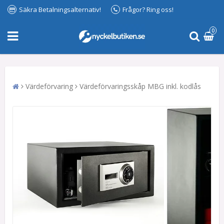
Säkra Betalningsalternativ!
Frågor? Ring oss!
0
Värdeförvaring
Värdeförvaringsskåp MBG inkl. kodlås