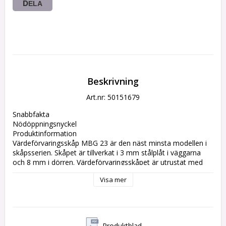
DELA
Beskrivning
Art.nr: 50151679
Snabbfakta

Nödöppningsnyckel

Produktinformation

Värdeförvaringsskåp MBG 23 är den näst minsta modellen i 
skåpsserien. Skåpet är tillverkat i 3 mm stålplåt i väggarna 
och 8 mm i dörren. Värdeförvaringsskåpet är utrustat med 
kodlås med både hotellfunktion och privatfunktion. Skåpet är 
Visa mer
utrustat med ett nödöppningslås med nyckel. Skåpet är även 
förberett förr förankring i vägg och golv.

Utvändiga mått hxbxd (mm): 230x450x400

Invändiga mått hxbxd (mm): 203x445x350

Produktblad