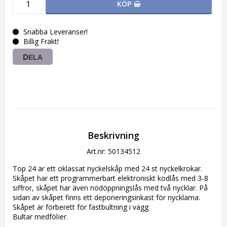
KÖP
Snabba Leveranser!
Billig Frakt!
DELA
Beskrivning
Art.nr: 50134512
Top 24 är ett oklassat nyckelskåp med 24 st nyckelkrokar. 

Skåpet har ett programmerbart elektroniskt kodlås med 3-8 
siffror, skåpet har även nödöppningslås med två nycklar. På 
sidan av skåpet finns ett deponeringsinkast för nycklarna. 

Skåpet är förberett för fastbultning i vägg. 

Bultar medföljer. 

Färgkod: Vit 
