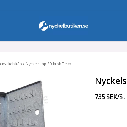
a nyckelskåp
Nyckelskåp 30 krok Teka
Nyckels
735 SEK/St.