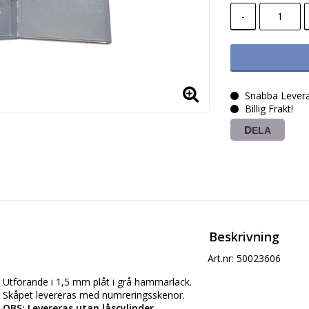
-
Snabba Levera
Billig Frakt!
DELA
Beskrivning
Art.nr: 50023606
Utförande i 1,5 mm plåt i grå hammarlack. 

OBS: Levereras utan låscylinder.