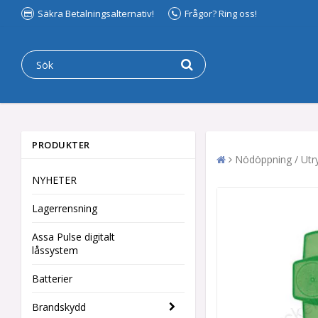
Säkra Betalningsalternativ!
Frågor? Ring oss!
PRODUKTER
Nödöppning / Utr
NYHETER
Lagerrensning
Assa Pulse digitalt
låssystem
Batterier
Brandskydd