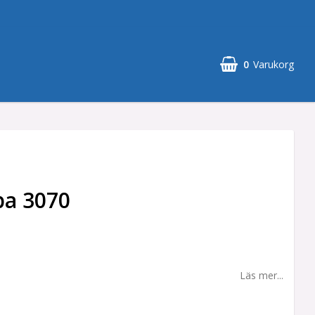
0
Varukorg
Din varukorg är tom
pa 3070
Läs mer...