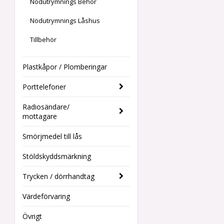
Nödutrymnings Behör
Nödutrymnings Låshus
Tillbehör
Plastkåpor / Plomberingar
Porttelefoner
Radiosändare/
mottagare
Smörjmedel till lås
Stöldskyddsmärkning
Trycken / dörrhandtag
Värdeförvaring
Övrigt