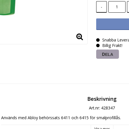
-
Snabba Levera
Billig Frakt!
DELA
Beskrivning
Art.nr: 428347
Används med Abloy behörssats 6411 och 6415 för smalprofillås.
Visa mer