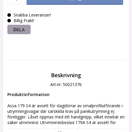
Snabba Leveranser!
Billig Frakt!
DELA
Beskrivning
Art.nr: 50021376
Produktinformation
Assa 179 S4 är avsett för slagdörrar av smalprofilutförande i 
utrymningsvägar där särskilda krav på panikutrymning ej 
föreligger. Låset öppnas med ett handgrepp, vilket innebär en 
säker utrymning. Utrymningsbeslag 179A S4 är avsett för 
låshus 710-35, 721-35, 722-35, 727-35. Behörssats enkel, 