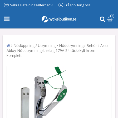
Säkra Betalningsalternativ!
Frågor? Ring oss!
0
Nödöppning / Utrymning
Nödutrymnings Behör
Assa
Abloy Nödutrymningsbeslag 179A S4 täckskylt krom
komplett