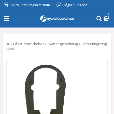
Säkra Betalningsalternativ!
Frågor? Ring oss!
0
Lås & dörrtillbehör
Tvättstugebokning
Förhöjningsring
plast