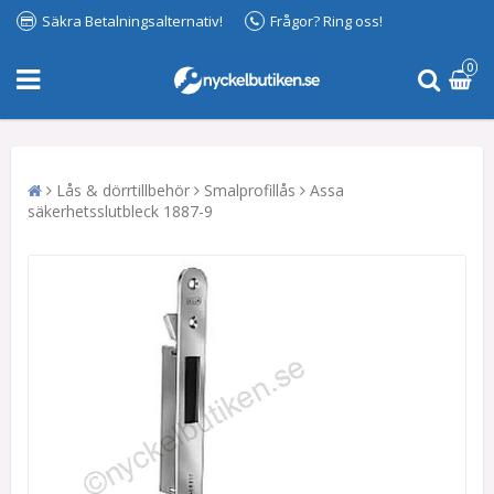
Säkra Betalningsalternativ!
Frågor? Ring oss!
0
Lås & dörrtillbehör
Smalprofillås
Assa
säkerhetsslutbleck 1887-9