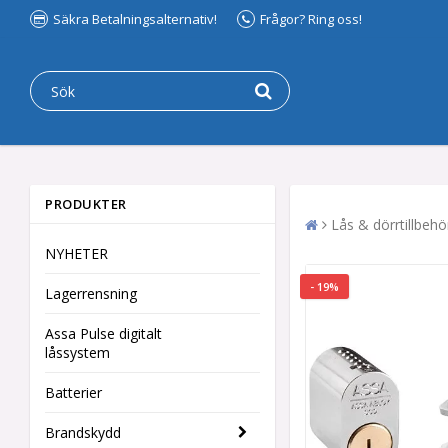
Säkra Betalningsalternativ!
Frågor? Ring oss!
PRODUKTER
Lås & dörrtillbehö
NYHETER
- 19%
Lagerrensning
Assa Pulse digitalt
låssystem
Batterier
Brandskydd