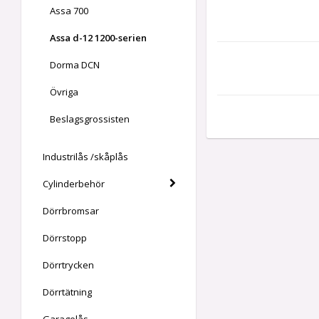
Assa 700
Assa d-12 1200-serien
Dorma DCN
Övriga
Beslagsgrossisten
Industrilås /skåplås
Cylinderbehör
Dörrbromsar
Dörrstopp
Dörrtrycken
Dörrtätning
Garagelås