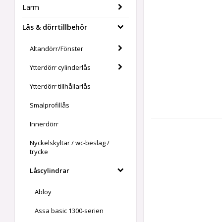
Larm
Lås & dörrtillbehör
Altandörr/Fönster
Ytterdörr cylinderlås
Ytterdörr tillhållarlås
Smalprofillås
Innerdörr
Nyckelskyltar / wc-beslag /
trycke
Låscylindrar
Abloy
Assa basic 1300-serien