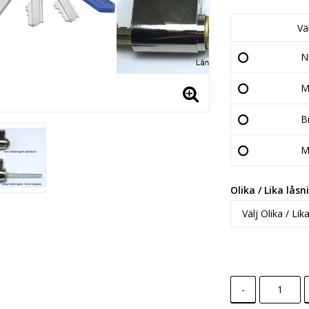
Vä
N
M
B
M
Olika / Lika låsn
-