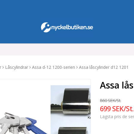
r
Låscylindrar
Assa d-12 1200-serien
Assa låscylinder d12 1201
Assa lå
860 SEK/St.
699 SEK/St.
Lägsta pris de s