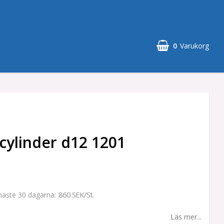
0
Varukorg
scylinder d12 1201
860 SEK/St.
enaste 30 dagarna
Läs mer...