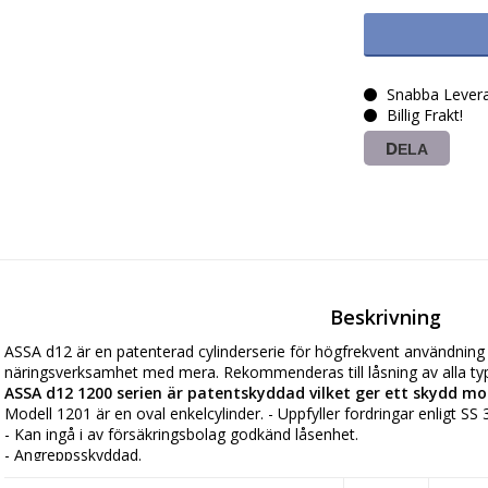
Snabba Levera
Billig Frakt!
DELA
Beskrivning
ASSA d12 är en patenterad cylinderserie för högfrekvent användning i
ASSA d12 1200 serien är patentskyddad vilket ger ett skydd mot
Modell 1201 är en oval enkelcylinder. - Uppfyller fordringar enligt SS
- Kan ingå i av försäkringsbolag godkänd låsenhet. 

- Angreppsskyddad. 

- Dyrk- och manipulationsskyddad. 
