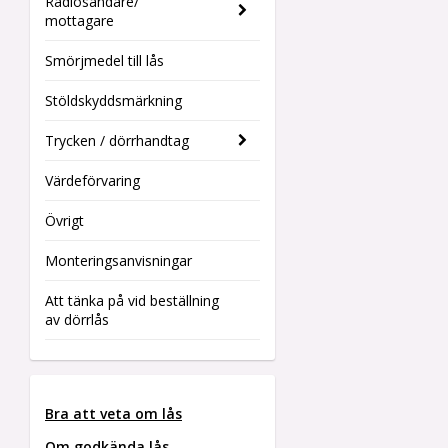
Radiosändare/
mottagare
Smörjmedel till lås
Stöldskyddsmärkning
Trycken / dörrhandtag
Värdeförvaring
Övrigt
Monteringsanvisningar
Att tänka på vid beställning
av dörrlås
Bra att veta om lås
Om godkända lås