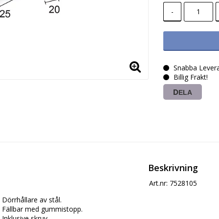
-
Snabba Levera
Billig Frakt!
DELA
Beskrivning
Art.nr: 7528105
Dörrhållare av stål. 

Fällbar med gummistopp. 

Inklusive skruv.