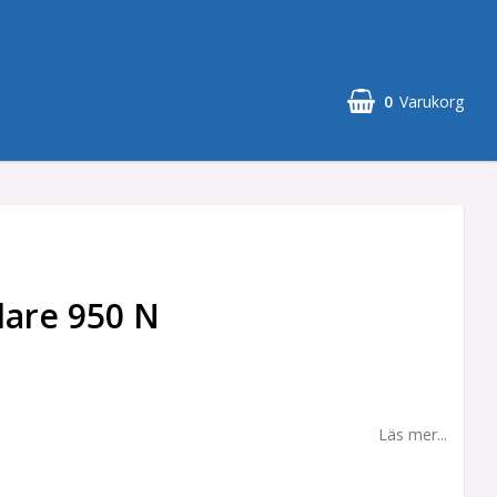
0
Varukorg
lare 950 N
Läs mer...