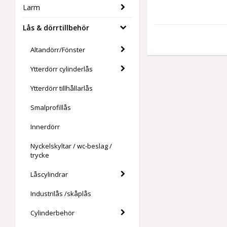
Larm
Lås & dörrtillbehör
Altandörr/Fönster
Ytterdörr cylinderlås
Ytterdörr tillhållarlås
Smalprofillås
Innerdörr
Nyckelskyltar / wc-beslag /
trycke
Låscylindrar
Industrilås /skåplås
Cylinderbehör