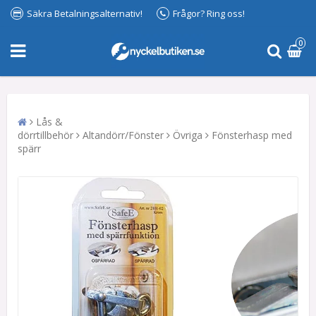
Säkra Betalningsalternativ!
Frågor? Ring oss!
0
Lås &
dörrtillbehör
Altandörr/Fönster
Övriga
Fönsterhasp med
spärr