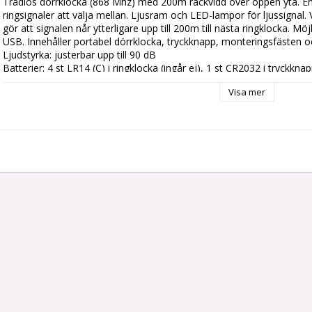
Trådlös dörrklocka (868 Mhz) med 200m räckvidd över öppen yta. Enke
ringsignaler att välja mellan. Ljusram och LED-lampor för ljussignal. 
gör att signalen når ytterligare upp till 200m till nästa ringklocka. Möjl
USB. Innehåller portabel dörrklocka, tryckknapp, monteringsfästen och 
Ljudstyrka: justerbar upp till 90 dB

Batterier: 4 st LR14 (C) i ringklocka (ingår ej), 1 st CR2032 i tryckknapp
Mått ringklocka: (hxbxd) 126x126x41,8 mm

Visa mer
Mått tryckknapp: (hxbxd) 70x30x16 mm