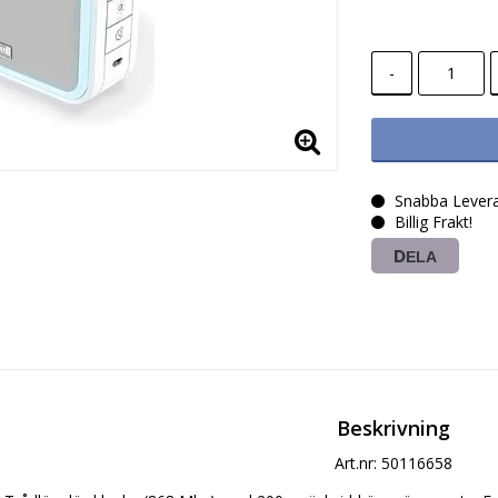
-
Snabba Levera
Billig Frakt!
DELA
Beskrivning
Art.nr: 50116658