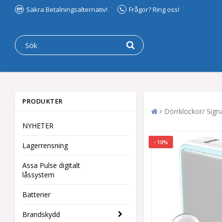
Säkra Betalningsalternativ!
Frågor? Ring oss!
PRODUKTER
Dörrklockor/ Sign
NYHETER
- 10%
Lagerrensning
Assa Pulse digitalt
låssystem
Batterier
Brandskydd