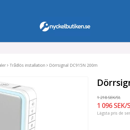
aler
Trådlös installation
Dörrsignal DC915N 200m
Dörrsi
1 218 SEK/St.
1 096 SEK/S
Lägsta pris de s