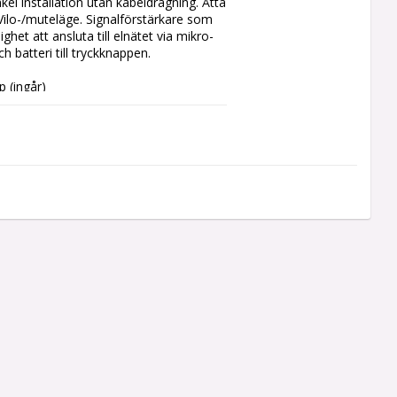
l installation utan kabeldragning. Åtta 
Vilo-/muteläge. Signalförstärkare som 
ighet att ansluta till elnätet via mikro-
batteri till tryckknappen.

 (ingår)
