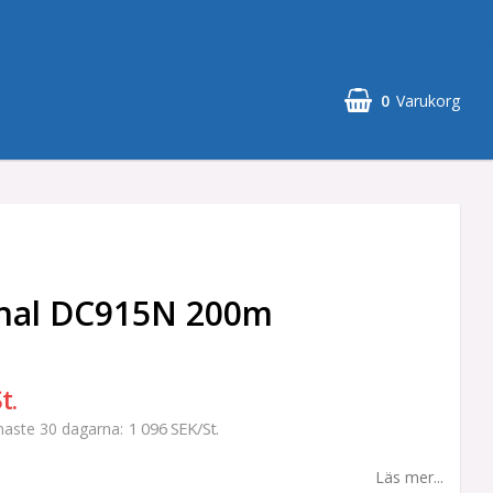
0
Varukorg
gnal DC915N 200m
t.
1 096 SEK/St.
enaste 30 dagarna
Läs mer...