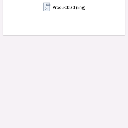
- IP-klass: 53 

Produktblad (Eng)
- Spänning: 12-24 VAC / 12-30 VDC 

- Temperaturområde: -25 till +55°C 

- Godkänd för SS-EN16005 

- Medföljande tillbehör: svart kabelöverföring, 
anslutningskabel (1,8 meter), mellankabel för inkoppling av 
ev. extra sensor 

- Mått: (hxbxd) 43x900-350x43 mm 