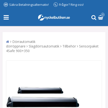
Säkra Betalningsalternativ!
Frågor? Ring oss!
0
Dörrautomatik
dörröppnare
Slagdörrsautomatik
Tillbehör
Sensorpaket
4Safe 900+350