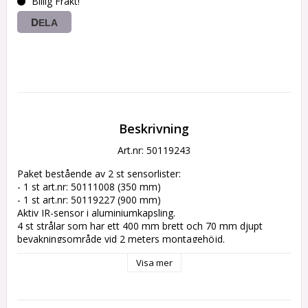
Billig Frakt!
DELA
Beskrivning
Art.nr: 50119243
Paket bestående av 2 st sensorlister: 

- 1 st art.nr: 50111008 (350 mm) 

- 1 st art.nr: 50119227 (900 mm) 

Aktiv IR-sensor i aluminiumkapsling. 

4 st strålar som har ett 400 mm brett och 70 mm djupt 
bevakningsområde vid 2 meters montagehöjd. 

- Montagehöjd: 1,2-3 m 

Visa mer
- Reaktionstid: 64 ms 

- Strömförbrukning: 60-113 mA 

- Ingång: 1 st potentialfri optokopplare 

- Utgång: 2 st potentialfria reläkontakter, 1A 30 W 
