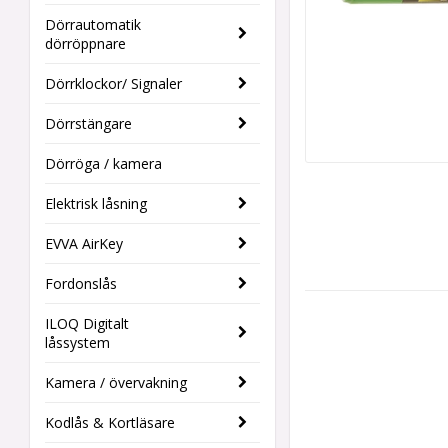
Dörrautomatik
dörröppnare
Dörrklockor/ Signaler
Dörrstängare
Dörröga / kamera
Elektrisk låsning
EVVA AirKey
Fordonslås
ILOQ Digitalt
låssystem
Kamera / övervakning
Kodlås & Kortläsare