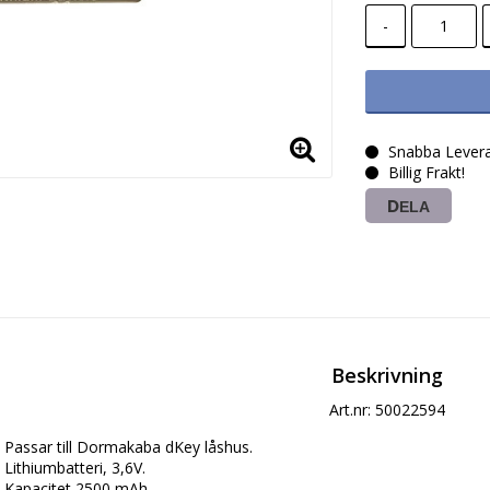
-
Snabba Levera
Billig Frakt!
DELA
Beskrivning
Art.nr: 50022594
Passar till Dormakaba dKey låshus.

Lithiumbatteri, 3,6V. 

Kapacitet 2500 mAh. 
